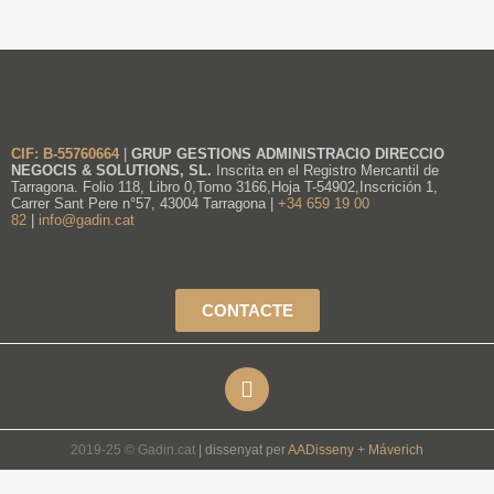
CIF: B-55760664
|
GRUP GESTIONS ADMINISTRACIO DIRECCIO
NEGOCIS & SOLUTIONS, SL.
Inscrita en el Registro Mercantil de
Tarragona. Folio 118, Libro 0,Tomo 3166,Hoja T-54902,Inscrición 1,
Carrer Sant Pere n°57, 43004 Tarragona |
+34 659 19 00
82
|
info@gadin.cat
CONTACTE
2019-25 © Gadin.cat
| dissenyat per
AADisseny
+
Máverich