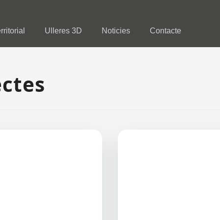
rritorial
Ulleres 3D
Noticies
Contacte
ectes