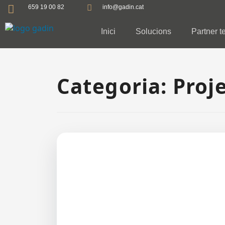
659 19 00 82
info@gadin.cat
Inici
Solucions
Partner te
Categoria:
Proj