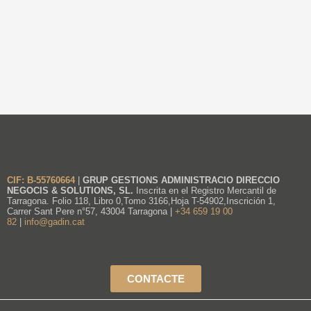
CIF: B-55760664
|
GRUP GESTIONS ADMINISTRACIO DIRECCIO
NEGOCIS & SOLUTIONS, SL.
Inscrita en el Registro Mercantil de
Tarragona. Folio 118, Libro 0,Tomo 3166,Hoja T-54902,Inscrición 1,
Carrer Sant Pere n°57, 43004 Tarragona |
+34 659 19 00
82
|
info@gadin.cat
CONTACTE