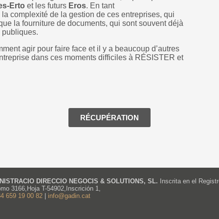
es-Erto
et les futurs
Eros
. En tant
la complexité de la gestion de ces entreprises, qui
 que la fourniture de documents, qui sont souvent déjà
s publiques.
ment agir pour faire face et il y a beaucoup d’autres
entreprise dans ces moments difficiles à RÉSISTER et
RÉCUPÉRATION
ISTRACIO DIRECCIO NEGOCIS & SOLUTIONS, SL.
Inscrita en el Regist
Tomo 3166,Hoja T-54902,Inscrición 1,
4 659 19 00 82
|
info@gadin.cat