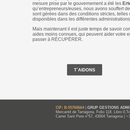
mesure prise par le gouvernement a été les
Ert
qu’entrepreneurs/euses, nous avons souffert de 
sont gérées dans des conditions strictes, telles
disponibles dans les différentes administration
Mais maintenant il est juste temps de savoir com
aides moins connues, qui peuvent aider votre 
passer à RÉCUPÉRER.
T´AIDONS
CIF: B-55760664
|
GRUP GESTIONS ADMIN
Mercantil de Tarragona. Folio 118, Libro 0,
Carrer Sant Pere n°57, 43004 Tarragona |
+3